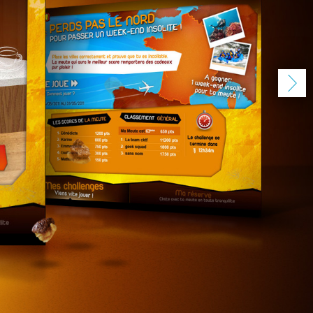
KIA
/
Site internet, E-pub